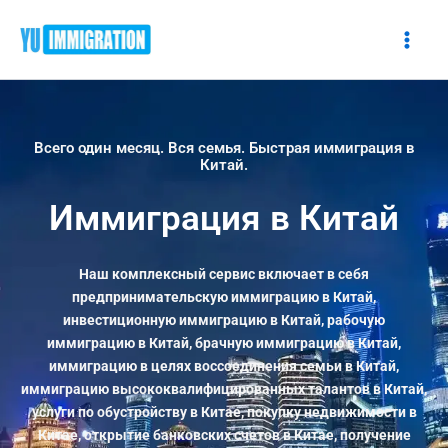
Перейти
к
содержимому
Всего один месяц. Вся семья. Быстрая иммиграция в
Китай.
Иммиграция в Китай
Наш комплексный сервис включает в себя
предпринимательскую иммиграцию в Китай,
инвестиционную иммиграцию в Китай, рабочую
иммиграцию в Китай, брачную иммиграцию в Китай,
иммиграцию в целях воссоединения семьи в Китай,
иммиграцию высококвалифицированных талантов в Китай,
услуги по обустройству в Китае, покупку недвижимости в
Китае, открытие банковских счетов в Китае, получение